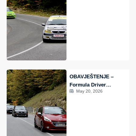
OBAVJEŠTENJE –
Formula Driver
May 20, 2026
23./24.5.2026. – Nova
staza