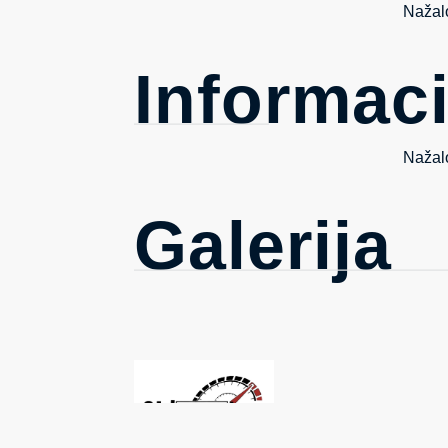
Nažalo
Informaci
Nažalo
Galerija