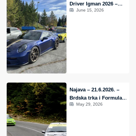
Driver Igman 2026 –
June 15, 2026
21.6.2026.
Najava – 21.6.2026. –
Brdska trka i Formula
May 29, 2026
Driver Igman