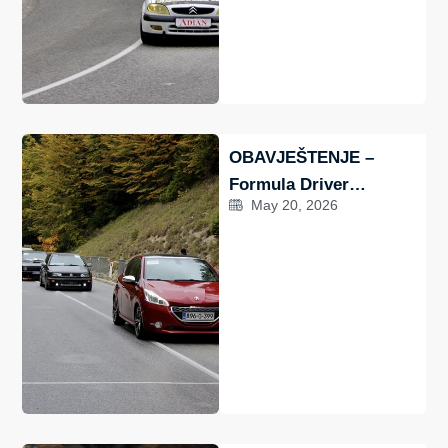
OBAVJEŠTENJE –
Formula Driver
May 20, 2026
23./24.5.2026. – Nova
staza