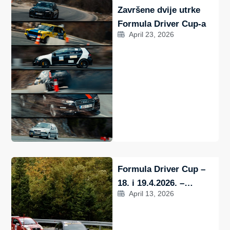
Završene dvije utrke
Formula Driver Cup-a
April 23, 2026
Formula Driver Cup –
18. i 19.4.2026. –
April 13, 2026
Obeveze i pravila za
vozače